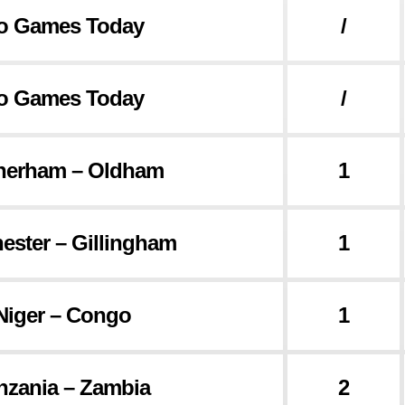
o Games Today
/
o Games Today
/
herham – Oldham
1
ester – Gillingham
1
Niger – Congo
1
nzania – Zambia
2