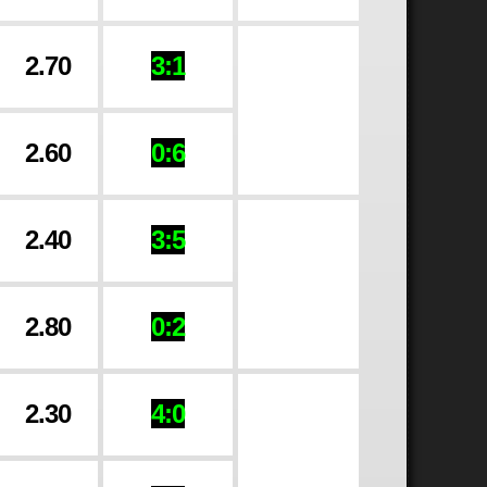
2.70
3:1
2.60
0:6
2.40
3:5
2.80
0:2
2.30
4:0