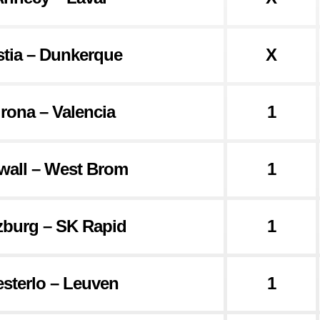
stia – Dunkerque
X
rona – Valencia
1
lwall – West Brom
1
zburg – SK Rapid
1
sterlo – Leuven
1