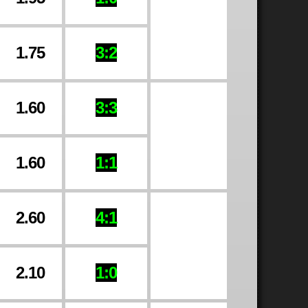
1.75
3:2
1.60
3:3
1.60
1:1
2.60
4:1
2.10
1:0