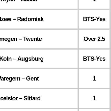
zew – Radomiak
BTS-Yes
jmegen – Twente
Over 2.5
Koln – Augsburg
BTS-Yes
aregem – Gent
1
celsior – Sittard
1