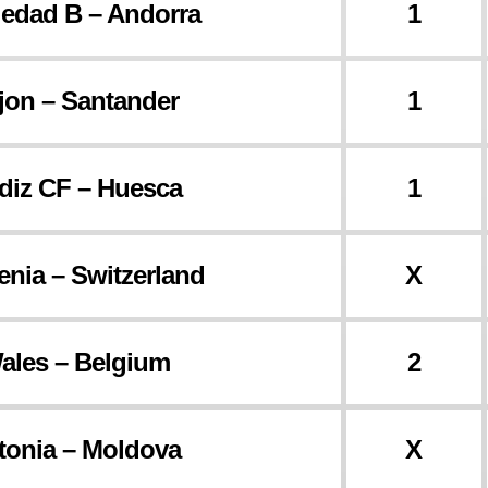
edad B – Andorra
1
jon – Santander
1
diz CF – Huesca
1
enia – Switzerland
X
ales – Belgium
2
tonia – Moldova
X