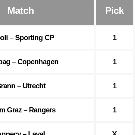
Match
Pick
oli – Sporting CP
1
bag – Copenhagen
1
rann – Utrecht
1
m Graz – Rangers
1
nnecy – Laval
X