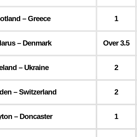
otland – Greece
1
larus – Denmark
Over 3.5
eland – Ukraine
2
en – Switzerland
2
yton – Doncaster
1