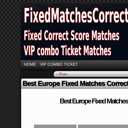
HOME
VIP COMBO TICKET
‹ Prev
Best Europe Fixed Matches Correct
By
Admin
on
November 18, 2021
at
3:13 pm
Posted In:
Best Europe Fixed Matches Correct Score
Best Europe Fixed Matches 