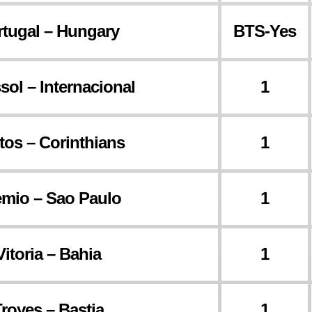
rtugal – Hungary
BTS-Yes
sol – Internacional
1
tos – Corinthians
1
mio – Sao Paulo
1
Vitoria – Bahia
1
royes – Bastia
1