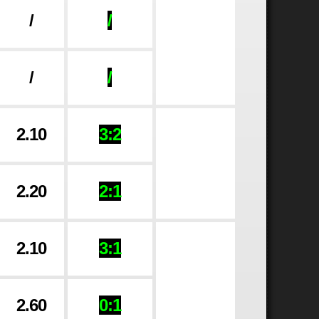
/
/
/
/
2.10
3:2
2.20
2:1
2.10
3:1
2.60
0:1