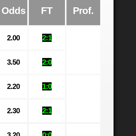
Odds
FT
Prof.
2.00
2:1
3.50
2:0
2.20
1:0
2.30
2:1
3.20
0:0